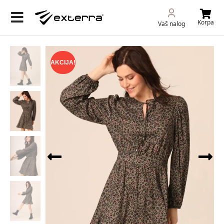
Korpa
Vaš nalog
AKCIJA!