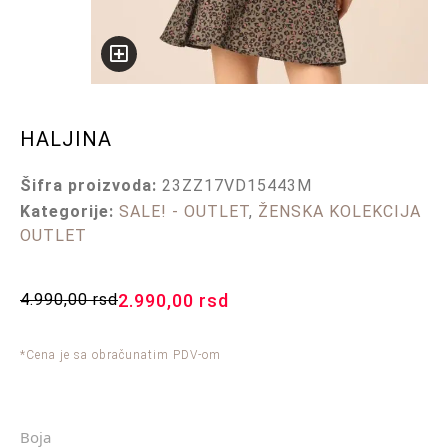
HALJINA
Šifra proizvoda:
23ZZ17VD15443M
Kategorije:
SALE! - OUTLET
,
ŽENSKA KOLEKCIJA
OUTLET
4.990,00
rsd
2.990,00
rsd
*Cena je sa obračunatim PDV-om
Boja