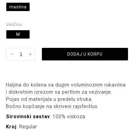
maslina
Veličina
M
DODAJ U KORPU
Haljina do kolena sa dugim voluminoznim rukavima
i diskretnim izrezom sa pertlom za vezivanje.
Pojas od materijala u predelu struka.
Bočno kopčanje na skriveni rajsferšlus.
Sirovinski sastav
: 100% viskoza
Kroj
: Regular