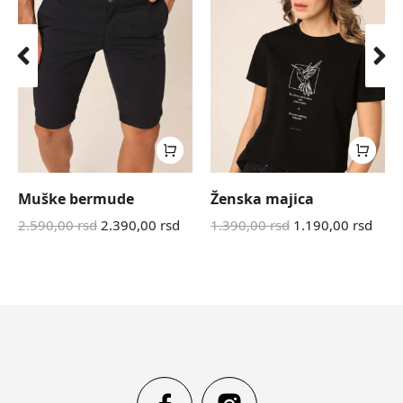
Muške bermude
Ženska majica
2.590,00
rsd
2.390,00
rsd
1.390,00
rsd
1.190,00
rsd