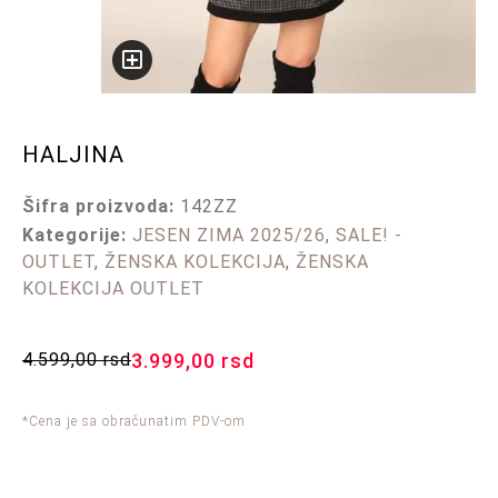
HALJINA
Šifra proizvoda:
142ZZ
Kategorije:
JESEN ZIMA 2025/26
,
SALE! -
OUTLET
,
ŽENSKA KOLEKCIJA
,
ŽENSKA
KOLEKCIJA OUTLET
4.599,00
rsd
3.999,00
rsd
*Cena je sa obračunatim PDV-om