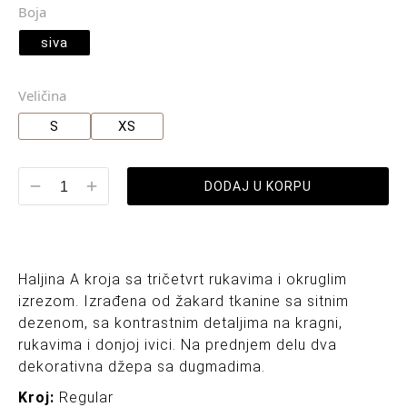
Boja
siva
Veličina
S
XS
DODAJ U KORPU
Haljina A kroja sa tričetvrt rukavima i okruglim
izrezom. Izrađena od žakard tkanine sa sitnim
dezenom, sa kontrastnim detaljima na kragni,
rukavima i donjoj ivici. Na prednjem delu dva
dekorativna džepa sa dugmadima.
Kroj:
Regular