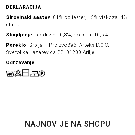
DEKLARACIJA
:
Sirovinski sastav
: 81% poliester, 15% viskoza, 4%
elastan
Skupljanje:
po dužini -0,8%; po širini +0,5%
Poreklo:
Srbija – Proizvođač: Arteks D.O.O,
Svetolika Lazarevića 22. 31230 Arilje
Održavanje
:
NAJNOVIJE NA SHOPU