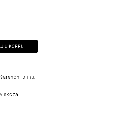
J U KORPU
 šarenom printu.
 viskoza