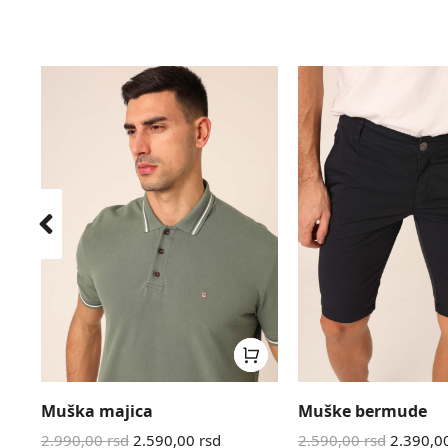
Muška majica
Muške bermude
2.990,00
rsd
2.590,00
rsd
2.590,00
rsd
2.390,0