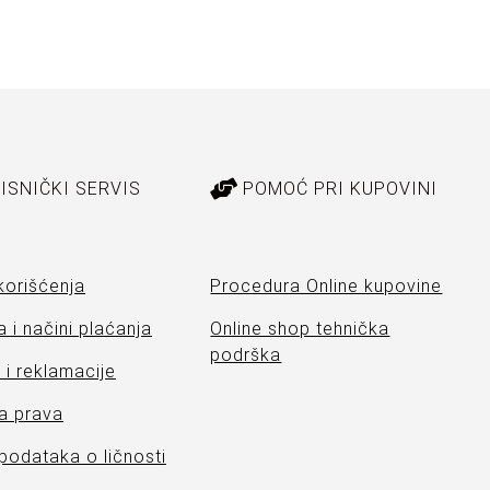
ISNIČKI SERVIS
POMOĆ PRI KUPOVINI
korišćenja
Procedura Online kupovine
 i načini plaćanja
Online shop tehnička
podrška
i reklamacije
a prava
 podataka o ličnosti