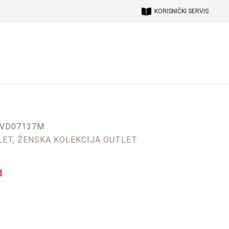
KORISNIČKI SERVIS
7VD07137M
LET
,
ŽENSKA KOLEKCIJA OUTLET
d