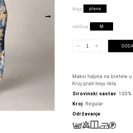
Boja
plava
Veličina
M
DODA
Maksi haljina na bretele u
Kroj prati liniju tela.
Sirovinski sastav
: 100%
Kroj
: Regular
Održavanje
: