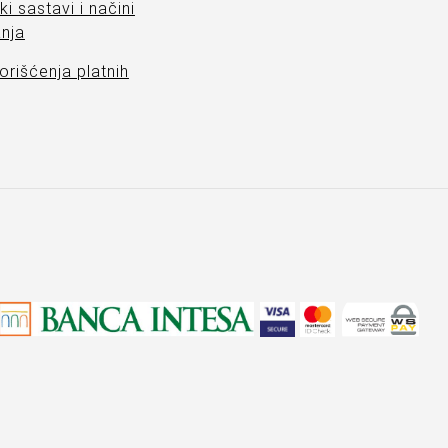
ki sastavi i načini
nja
orišćenja platnih