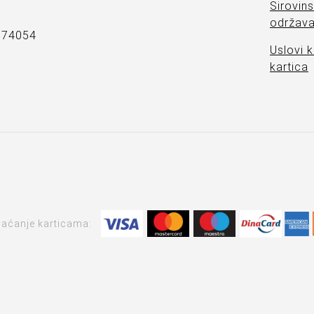
Sirovins
održava
7374054
Uslovi k
kartica
laćanje karticama: