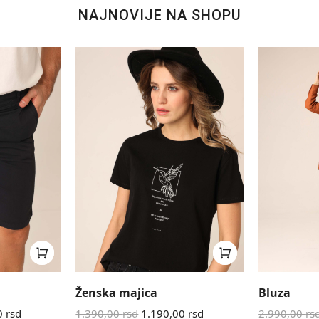
NAJNOVIJE NA SHOPU
Ženska majica
Bluza
0
rsd
1.390,00
rsd
1.190,00
rsd
2.990,00
rs