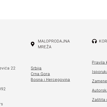
MALOPRODAJNA
KOR
MREŽA
Pravila 
evića 22
Srbija
Isporuka
Crna Gora
Bosna i Hercegovina
Zamene 
892
Autorsk
Zaštita
rs