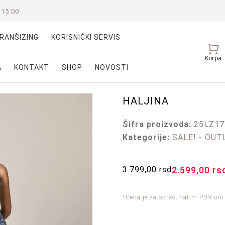
-15:00
RANŠIZING
KORISNIČKI SERVIS
Vaš
Korpa
nalog
A
KONTAKT
SHOP
NOVOSTI
HALJINA
Šifra proizvoda:
25LZ1
Kategorije:
SALE! - OUT
3.799,00
rsd
2.599,00
rs
*Cena je sa obračunatim PDV-om