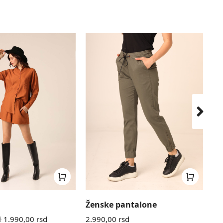
Ženske pantalone
Že
d
1.990,00
rsd
2.990,00
rsd
1.