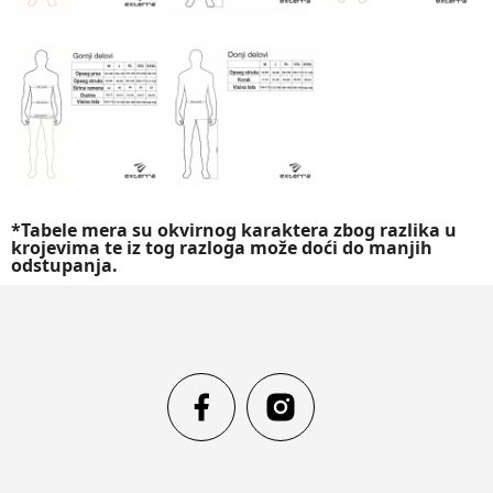
*Tabele mera su okvirnog karaktera zbog razlika u
krojevima te iz tog razloga može doći do manjih
odstupanja.