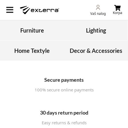
Korpa
Vaš nalog
Furniture
Lighting
Home Textyle
Decor & Accessories
Secure payments
100% secure online payments
30 days return period
Easy returns & refunds