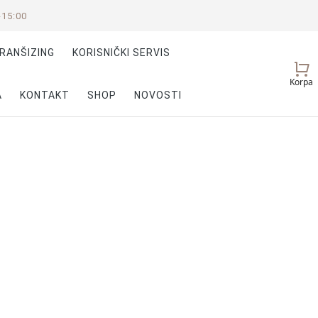
-15:00
RANŠIZING
KORISNIČKI SERVIS
Vaš
Korpa
nalog
A
KONTAKT
SHOP
NOVOSTI