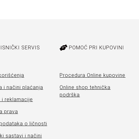
ISNIČKI SERVIS
POMOĆ PRI KUPOVINI
korišćenja
Procedura Online kupovine
 i načini plaćanja
Online shop tehnička
podrška
i reklamacije
a prava
 podataka o ličnosti
ki sastavi i načini