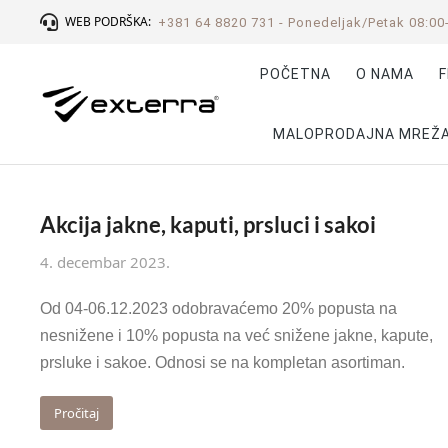
WEB PODRŠKA:
+381 64 8820 731 - Ponedeljak/Petak 08:00
POČETNA
O NAMA
F
MALOPRODAJNA MREŽ
Akcija jakne, kaputi, prsluci i sakoi
4. decembar 2023.
Od 04-06.12.2023 odobravaćemo 20% popusta na
nesnižene i 10% popusta na već snižene jakne, kapute,
prsluke i sakoe. Odnosi se na kompletan asortiman.
Pročitaj