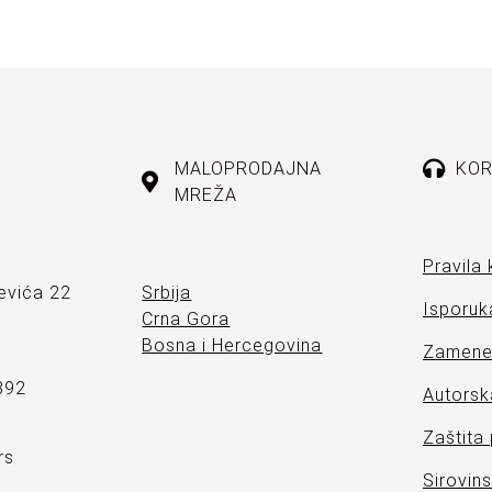
MALOPRODAJNA
KOR
MREŽA
Pravila 
evića 22
Srbija
Isporuka
Crna Gora
Bosna i Hercegovina
Zamene 
892
Autorsk
Zaštita
rs
Sirovins