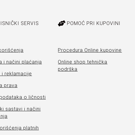
ISNIČKI SERVIS
POMOĆ PRI KUPOVINI
korišćenja
Procedura Online kupovine
 i načini plaćanja
Online shop tehnička
podrška
i reklamacije
a prava
 podataka o ličnosti
ki sastavi i načini
nja
orišćenja platnih