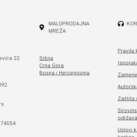
MALOPRODAJNA
KOR
MREŽA
Pravila 
evića 22
Srbija
Isporuka
Crna Gora
Bosna i Hercegovina
Zamene 
892
Autorsk
Zaštita
rs
Sirovins
održava
7374054
Uslovi k