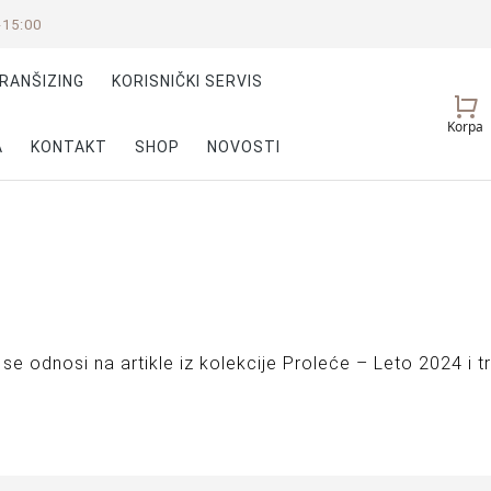
-15:00
RANŠIZING
KORISNIČKI SERVIS
Vaš
Korpa
nalog
A
KONTAKT
SHOP
NOVOSTI
se odnosi na artikle iz kolekcije Proleće – Leto 2024 i t