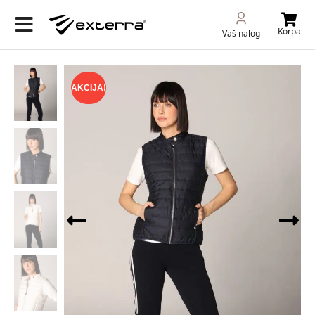
Korpa
Vaš nalog
AKCIJA!