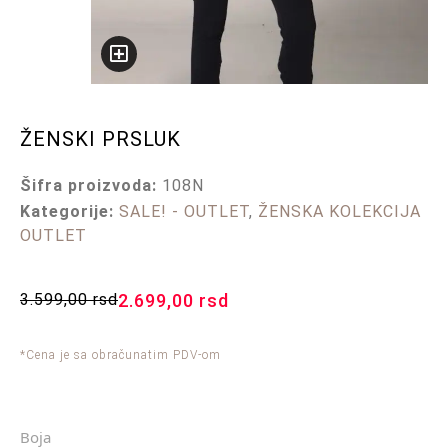
ŽENSKI PRSLUK
Šifra proizvoda:
108N
Kategorije:
SALE! - OUTLET
,
ŽENSKA KOLEKCIJA
OUTLET
3.599,00
rsd
2.699,00
rsd
*Cena je sa obračunatim PDV-om
Boja