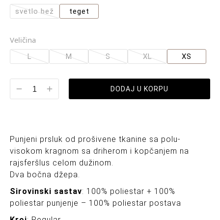
svetlo bež
teget
Veličina
L
M
S
XL
XS
DODAJ U KORPU
Punjeni prsluk od prošivene tkanine sa polu-
visokom kragnom sa driherom i kopčanjem na
rajsferšlus celom dužinom.
Dva bočna džepa.
Sirovinski sastav
: 100% poliestar + 100%
poliestar punjenje – 100% poliestar postava
Kroj
: Regular