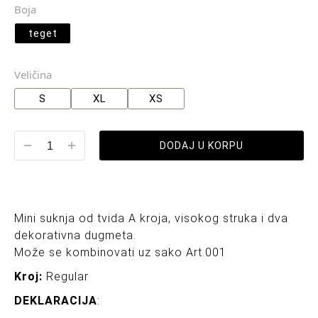
Boja
teget
Veličina
S
XL
XS
DODAJ U KORPU
Mini suknja od tvida A kroja, visokog struka i dva
dekorativna dugmeta.
Može se kombinovati uz sako Art.001
Kroj:
Regular
DEKLARACIJA
: