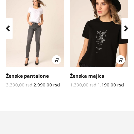
Ženske pantalone
Ženska majica
3.390,00
rsd
2.990,00
rsd
1.390,00
rsd
1.190,00
rsd