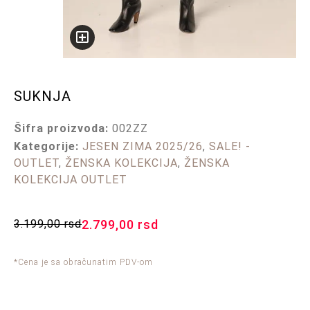
SUKNJA
Šifra proizvoda:
002ZZ
Kategorije:
JESEN ZIMA 2025/26
,
SALE! -
OUTLET
,
ŽENSKA KOLEKCIJA
,
ŽENSKA
KOLEKCIJA OUTLET
3.199,00
rsd
2.799,00
rsd
*Cena je sa obračunatim PDV-om