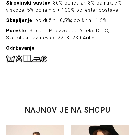
Sirovinski sastav
: 80% poliestar, 8% pamuk, 7%
viskoza, 5% poliamid + 100% poliestar postava
Skupljanje:
po dužini -0,5%; po širini -1,5%
Poreklo:
Srbija – Proizvođač: Arteks D.O.O,
Svetolika Lazarevića 22. 31230 Arilje
Održavanje
:
NAJNOVIJE NA SHOPU