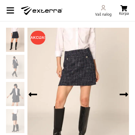
Korpa
Vaš nalog
AKCIJA!