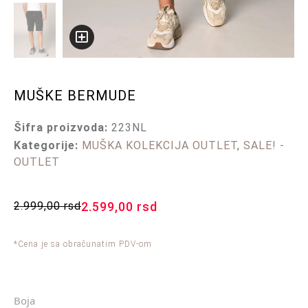
MUŠKE BERMUDE
Šifra proizvoda:
223NL
Kategorije:
MUŠKA KOLEKCIJA OUTLET
,
SALE! -
OUTLET
2.999,00
rsd
2.599,00
rsd
*Cena je sa obračunatim PDV-om
Boja