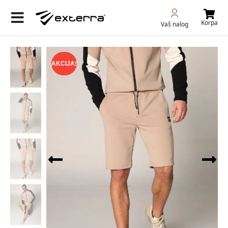
Korpa
Vaš nalog
AKCIJA!