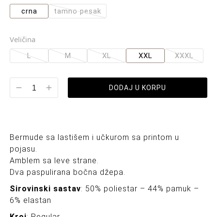
crna
tamno pesak
Veličina
L
M
XL
XXL
XXXL
DODAJ U KORPU
Bermude sa lastišem i učkurom sa printom u
pojasu.
Amblem sa leve strane.
Dva paspulirana bočna džepa.
Sirovinski sastav
: 50% poliestar – 44% pamuk –
6% elastan
Kroj
: Regular