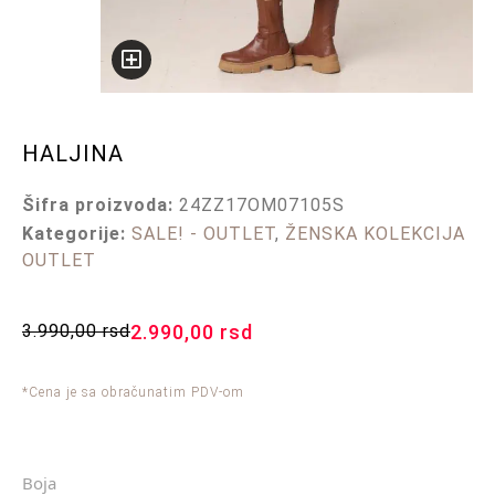
HALJINA
Šifra proizvoda:
24ZZ17OM07105S
Kategorije:
SALE! - OUTLET
,
ŽENSKA KOLEKCIJA
OUTLET
3.990,00
rsd
2.990,00
rsd
*Cena je sa obračunatim PDV-om
Boja