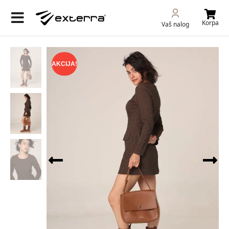
Korpa
Vaš nalog
AKCIJA!