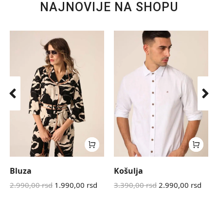
NAJNOVIJE NA SHOPU
Bluza
Košulja
2.990,00
rsd
1.990,00
rsd
3.390,00
rsd
2.990,00
rsd