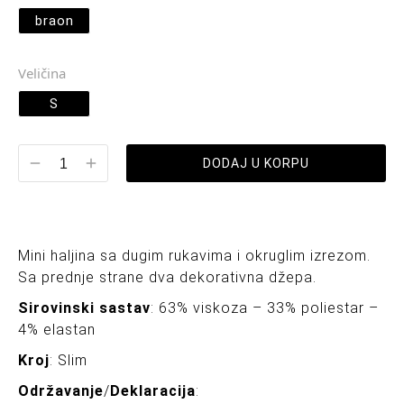
braon
Veličina
S
DODAJ U KORPU
Mini haljina sa dugim rukavima i okruglim izrezom.
Sa prednje strane dva dekorativna džepa.
Sirovinski sastav
: 63% viskoza – 33% poliestar –
4% elastan
Kroj
: Slim
Održavanje
/
Deklaracija
: