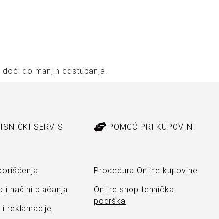
 doći do manjih odstupanja.
ISNIČKI SERVIS
POMOĆ PRI KUPOVINI
korišćenja
Procedura Online kupovine
 i načini plaćanja
Online shop tehnička
podrška
i reklamacije