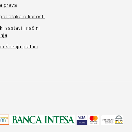
a prava
 podataka o ličnosti
ki sastavi i načini
nja
orišćenja platnih