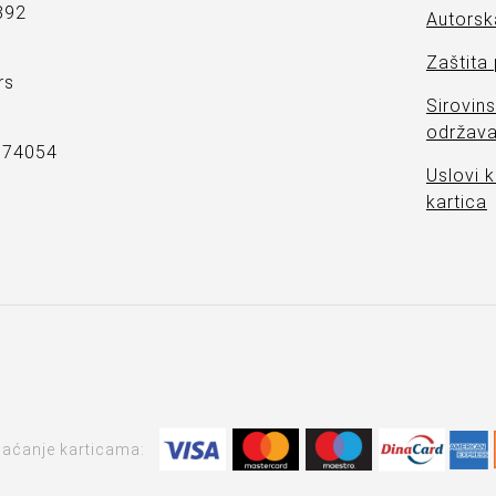
892
Autorsk
Zaštita
rs
Sirovins
održava
7374054
Uslovi k
kartica
laćanje karticama: