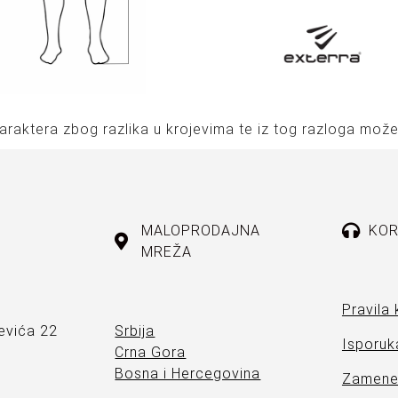
araktera zbog razlika u krojevima te iz tog razloga može
MALOPRODAJNA
KOR
MREŽA
Pravila 
evića 22
Srbija
Isporuka
Crna Gora
Bosna i Hercegovina
Zamene 