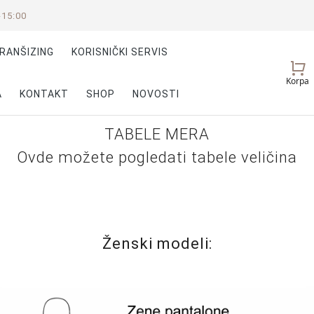
-15:00
RANŠIZING
KORISNIČKI SERVIS
Vaš
Korpa
nalog
A
KONTAKT
SHOP
NOVOSTI
TABELE MERA
Ovde možete pogledati tabele veličina
Ženski modeli: